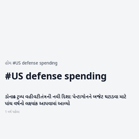
હોમ
/
#US defense spending
#
US defense spending
ડોનાલ્ડ ટ્રમ્પ વહીવટીતંત્રની નવી દિશા: પેન્ટાગોનને બજેટ ઘટાડવા માટે
આંતરરાષ્ટ્રીય
પાંચ વર્ષનો લક્ષ્યાંક આપવામાં આવ્યો
1 વર્ષ પહેલા