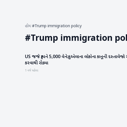
હોમ
/
#Trump immigration policy
#
Trump immigration pol
US જજે ટ્રમ્પને 5,000 વેનેઝુએલાના લોકોના કાનૂની દસ્તાવેજો 
આંતરરાષ્ટ્રીય
કરવાથી રોક્યા
1 વર્ષ પહેલા