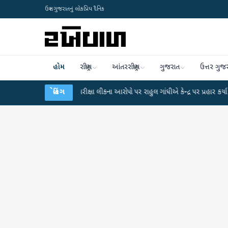
ઉત્તર ગુજરાતનું લોકપ્રિય દૈનિક
હોમ
રાષ્ટ્રીય
આંતરરાષ્ટ્રીય
ગુજરાત
ઉત્તર ગુજ
UGC-NET પરીક્ષા લીકના આરોપો પર રાહુલ ગાંધીએ કેન્દ્ર પર પ્રહાર કર્યા
બ્રેકિંગ
●
હિંમતન