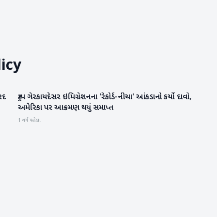
icy
રદ
ટ્રમ્પ ગેરકાયદેસર ઇમિગ્રેશનના 'રેકોર્ડ-નીચા' આંકડાનો કર્યો દાવો,
આંતરરાષ્ટ્રીય
અમેરિકા પર આક્રમણ થયું સમાપ્ત
1 વર્ષ પહેલા