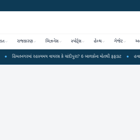
રાત
રાજકારણ
બિઝનેસ
સ્પોર્ટ્સ
હેલ્થ
ગેજેટ
અન
ગરમાં રહસ્યમય વાયરસ કે ચાંદીપુરા? 6 બાળકોના મોતથી ફફડાટ
●
હવામાન વિભાગે 18 