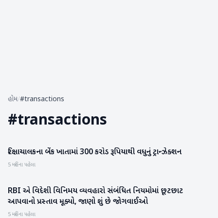
હોમ
/
#transactions
#
transactions
રિક્ષાચાલકના બેંક ખાતામાં 300 કરોડ રૂપિયાથી વધુનું ટ્રાન્ઝેક્શન
ગુજરાત
5 મહિના પહેલા
RBI એ વિદેશી વિનિમય વ્યવહારો સંબંધિત નિયમોમાં છૂટછાટ
રાષ્ટ્રીય
આપવાનો પ્રસ્તાવ મૂક્યો, જાણો શું છે જોગવાઈઓ
5 મહિના પહેલા