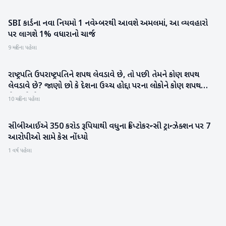
SBI કાર્ડના નવા નિયમો 1 નવેમ્બરથી આવશે અમલમાં, આ વ્યવહારો
બિઝનેસ
પર લાગશે 1% વધારાનો ચાર્જ
9 મહિના પહેલા
રાષ્ટ્રપતિ ઉપરાષ્ટ્રપતિને શપથ લેવડાવે છે, તો પછી તેમને કોણ શપથ
રાજકારણ
લેવડાવે છે? જાણો છો કે દેશના ઉચ્ચ હોદ્દા પરના લોકોને કોણ શપથ
લેવડાવે છે?
10 મહિના પહેલા
સીબીઆઈએ 350 કરોડ રૂપિયાથી વધુના ક્રિપ્ટોકરન્સી ટ્રાન્ઝેક્શન પર 7
રાષ્ટ્રીય
આરોપીઓ સામે કેસ નોંધ્યો
1 વર્ષ પહેલા