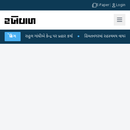
E-Paper
|
Login
પો પર રાહુલ ગાંધીએ કેન્દ્ર પર પ્રહાર કર્યા
બ્રેકિંગ
●
હિંમતનગરમાં રહસ્યમય વાયરસ કે ચાં