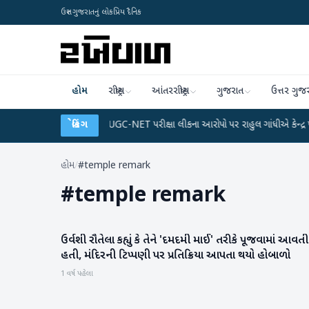
ઉત્તર ગુજરાતનું લોકપ્રિય દૈનિક
હોમ
રાષ્ટ્રીય
આંતરરાષ્ટ્રીય
ગુજરાત
ઉત્તર ગુજ
અને ડેટા પ્લાન
●
બ્રેકિંગ
UGC-NET પરીક્ષા લીકના આરોપો પર રાહુલ ગાંધીએ કેન્દ્ર પર પ્રહાર 
હોમ
/
#temple remark
#
temple remark
ઉર્વશી રૌતેલા કહ્યું કે તેને 'દમદમી માઈ' તરીકે પૂજવામાં આવતી
મનોરંજન
હતી, મંદિરની ટિપ્પણી પર પ્રતિક્રિયા આપતા થયો હોબાળો
1 વર્ષ પહેલા