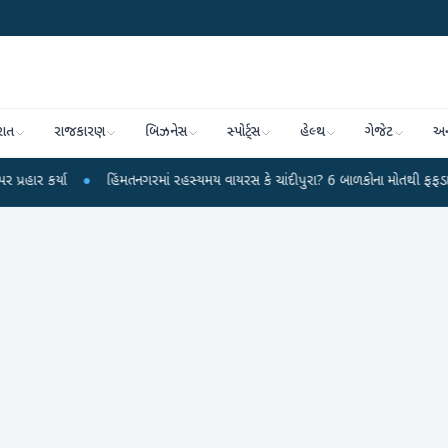
રાત
રાજકારણ
બિઝનેસ
સ્પોર્ટ્સ
હેલ્થ
ગેજેટ
અન
કર્યા
●
હિંમતનગરમાં રહસ્યમય વાયરસ કે ચાંદીપુરા? 6 બાળકોના મોતથી ફફડાટ
●