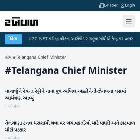
E-Paper
|
Login
ા પ્લાન
બ્રેકિંગ
●
UGC-NET પરીક્ષા લીકના આરોપો પર રાહુલ ગાંધીએ કેન્દ્ર પર પ્રહાર કર્યા
હોમ
/
#Telangana Chief Minister
#
Telangana Chief Minister
નાગાર્જુને રેવન્ત રેડ્ડીને નાના પુત્ર અખિલ અક્કીનેની-ઝૈનબના લગ્નમાં
મનોરંજન
આમંત્રણ આપ્યું
1 વર્ષ પહેલા
તેલંગાણા ટનલ ધરાશાયી થવા પર બચાવકર્તાઓ માટે પાણી અને કાટમાળ
રાષ્ટ્રીય
મોટો પડકાર
1 વર્ષ પહેલા