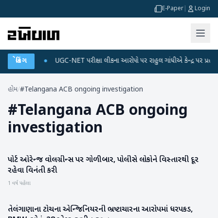
E-Paper
|
Login
 ડેટા પ્લાન
બ્રેકિંગ
●
UGC-NET પરીક્ષા લીકના આરોપો પર રાહુલ ગાંધીએ કેન્દ્ર પર પ્રહાર કર્ય
હોમ
/
#Telangana ACB ongoing investigation
#
Telangana ACB ongoing
investigation
પોર્ટ ઓરેન્જ વોલગ્રીન્સ પર ગોળીબાર, પોલીસે લોકોને વિસ્તારથી દૂર
આંતરરાષ્ટ્રીય
રહેવા વિનંતી કરી
1 વર્ષ પહેલા
તેલંગાણાના ટોચના એન્જિનિયરની ભ્રષ્ટાચારના આરોપમાં ધરપકડ,
રાષ્ટ્રીય