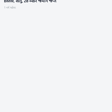
BMW, સોનું, 28 એકર જમીન જપ્ત
1 વર્ષ પહેલા