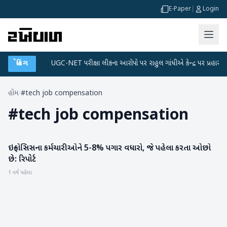
E-Paper
|
Login
ટા પ્લાન
બ્રેકિંગ
●
UGC-NET પરીક્ષા લીકના આરોપો પર રાહુલ ગાંધીએ કેન્દ્ર પર પ્રહાર કર્યા
હોમ
/
#tech job compensation
#
tech job compensation
ઇન્ફોસિસના કર્મચારીઓને 5-8% પગાર વધારો, જે પહેલા કરતા ઓછો
બિઝનેસ
છે: રિપોર્ટ
1 વર્ષ પહેલા