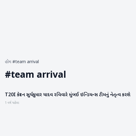
હોમ
/
#team arrival
#
team arrival
T20I કેપ્ટન સુર્યકુમાર યાદવ રવિવારે મુંબઈ ઇન્ડિયન્સ ટીમનું નેતૃત્વ કરશે
રમતગમત
1 વર્ષ પહેલા