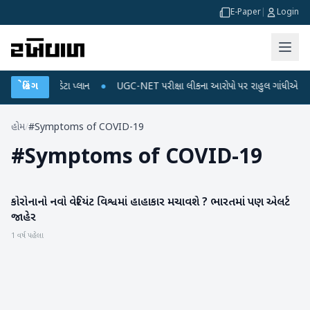
E-Paper
|
Login
િચાર્જ અને ડેટા પ્લાન
બ્રેકિંગ
●
UGC-NET પરીક્ષા લીકના આરોપો પર રાહુલ ગાંધીએ કેન્દ્ર પર 
હોમ
/
#Symptoms of COVID-19
#
Symptoms of COVID-19
કોરોનાનો નવો વેરિયંટ વિશ્વમાં હાહાકાર મચાવશે ? ભારતમાં પણ એલર્ટ
રાષ્ટ્રીય
જાહેર
1 વર્ષ પહેલા