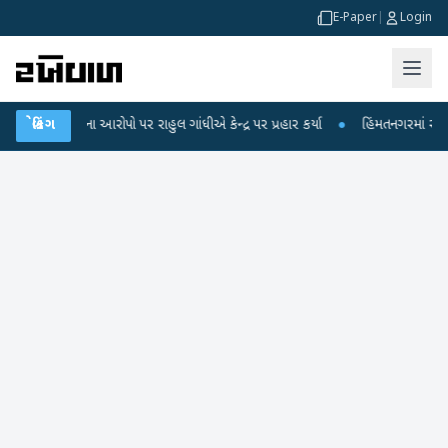
E-Paper
|
Login
ષા લીકના આરોપો પર રાહુલ ગાંધીએ કેન્દ્ર પર પ્રહાર કર્યા
બ્રેકિંગ
●
હિંમતનગરમાં રહસ્યમય વ