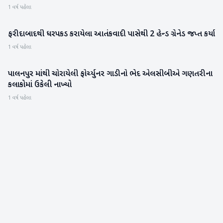
1 વર્ષ પહેલા
ફરીદાબાદથી ધરપકડ કરાયેલા આતંકવાદી પાસેથી 2 હેન્ડ ગ્રેનેડ જપ્ત કર્યા
ગુજરાત
1 વર્ષ પહેલા
પાલનપુર માંથી ચોરાયેલી ફોર્ચ્યુનર ગાડીનો ભેદ એલસીબીએ ગણતરીના
બનાસકાંઠા
કલાકોમાં ઉકેલી નાખ્યો
1 વર્ષ પહેલા