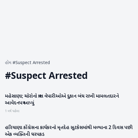
હોમ
/
#Suspect Arrested
#
Suspect Arrested
મહેસાણા; ચોરોનો ત્રાસ વેપારીઓએ દુકાન બંધ રાખી મામલતદારને
મહેસાણા
આવેદનપત્ર આપ્યું
1 વર્ષ પહેલા
હરિયાણા કોંગ્રેસના કાર્યકરનો મૃતદેહ સુટકેસમાંથી મળ્યાના 2 દિવસ પછી
રાષ્ટ્રીય
એક વ્યક્તિની ધરપકડ