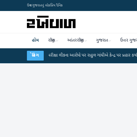
ઉત્તર ગુજરાતનું લોકપ્રિય દૈનિક
હોમ
રાષ્ટ્રીય
આંતરરાષ્ટ્રીય
ગુજરાત
ઉત્તર ગુજ
UGC-NET પરીક્ષા લીકના આરોપો પર રાહુલ ગાંધીએ કેન્દ્ર પર પ્રહાર કર્યા
બ્રેકિંગ
●
હિંમતન