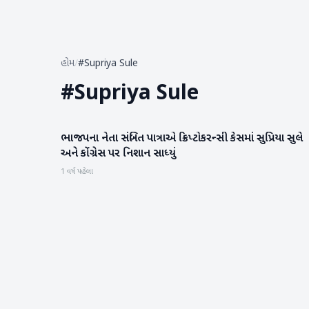
હોમ
/
#Supriya Sule
#
Supriya Sule
ભાજપના નેતા સંબિત પાત્રાએ ક્રિપ્ટોકરન્સી કેસમાં સુપ્રિયા સુલે
રાજકારણ
અને કોંગ્રેસ પર નિશાન સાધ્યું
1 વર્ષ પહેલા