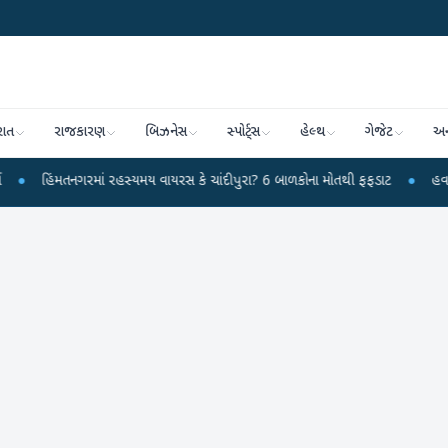
રાત
રાજકારણ
બિઝનેસ
સ્પોર્ટ્સ
હેલ્થ
ગેજેટ
અન
ગરમાં રહસ્યમય વાયરસ કે ચાંદીપુરા? 6 બાળકોના મોતથી ફફડાટ
●
હવામાન વિભાગે 18