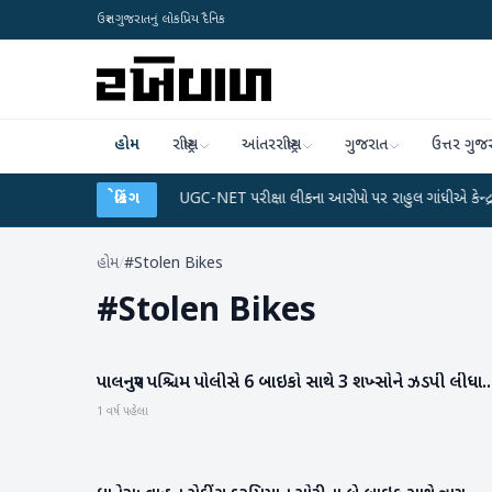
ઉત્તર ગુજરાતનું લોકપ્રિય દૈનિક
હોમ
રાષ્ટ્રીય
આંતરરાષ્ટ્રીય
ગુજરાત
ઉત્તર ગુજ
ને ડેટા પ્લાન
●
બ્રેકિંગ
UGC-NET પરીક્ષા લીકના આરોપો પર રાહુલ ગાંધીએ કેન્દ્ર પર પ્રહાર કર
હોમ
/
#Stolen Bikes
#
Stolen Bikes
પાલનપુર પશ્ચિમ પોલીસે 6 બાઇકો સાથે 3 શખ્સોને ઝડપી લીધા..
બનાસકાંઠા
1 વર્ષ પહેલા