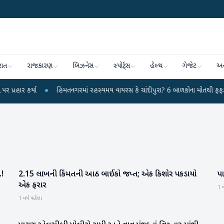
રાત
રાજકારણ
બિઝનેસ
સ્પોર્ટ્સ
હેલ્થ
ગેજેટ
અન
્યા
●
હિંમતનગરમાં રહસ્યમય વાયરસ કે ચાંદીપુરા? 6 બાળકોના મોતથી ફફડાટ
●
.!
2.15 લાખની કિંમતની આઠ બાઈકો જપ્ત; એક કિશોર પકડાયો
પા
સાબરકાંઠા
એક ફરાર
1 વ
1 વર્ષ પહેલા