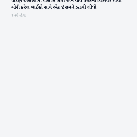
પાટણ એલસીબી પોલીસે સમી અને વાવ પંથકનાં વિસ્તાર માંથી
પાટણ
ચોરી કરેલ બાઈકો સાથે એક ઇસમને ઝડપી લીધો
1 વર્ષ પહેલા