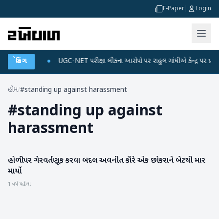
E-Paper
|
Login
ે ડેટા પ્લાન
બ્રેકિંગ
●
UGC-NET પરીક્ષા લીકના આરોપો પર રાહુલ ગાંધીએ કેન્દ્ર પર પ્રહાર કર્
હોમ
/
#standing up against harassment
#
standing up against
harassment
હોળી પર ગેરવર્તણૂક કરવા બદલ અવનીત કૌરે એક છોકરાને બેટથી માર
મનોરંજન
માર્યો
1 વર્ષ પહેલા