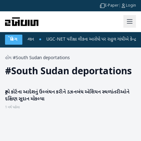
E-Paper
|
Login
્જ અને ડેટા પ્લાન
બ્રેકિંગ
●
UGC-NET પરીક્ષા લીકના આરોપો પર રાહુલ ગાંધીએ કેન્દ્ર પર પ્રહ
હોમ
/
#South Sudan deportations
#
South Sudan deportations
ટ્રમ્પે કોર્ટના આદેશનું ઉલ્લંઘન કરીને ડઝનબંધ એશિયન સ્થળાંતરીઓને
આંતરરાષ્ટ્રીય
દક્ષિણ સુદાન મોકલ્યા
1 વર્ષ પહેલા