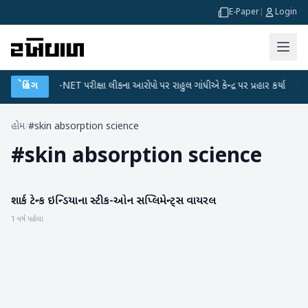
E-Paper
|
Login
●
બ્રેકિંગ
UGC-NET પરીક્ષા લીકના આરોપો પર રાહુલ ગાંધીએ કેન્દ્ર પર પ્રહાર કર્યા
●
હિ
હોમ
/
#skin absorption science
#
skin absorption science
શાર્ક ટેન્ક ઇન્ડિયાના સ્ટીક-ઓન સપ્લિમેન્ટ્સ વાયરલ
આરોગ્ય
1 વર્ષ પહેલા