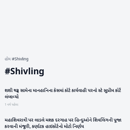
હોમ
/
#Shivling
#
Shivling
શશી થરૂર સામેના માનહાનિના કેસમાં કોર્ટ કાર્યવાહી પરનો સ્‍ટે સુપ્રીમ કોર્ટે
રાષ્ટ્રીય
લંબાવ્‍યો
1 વર્ષ પહેલા
મહાશિવરાત્રી પર લાડલે મશક દરગાહ પર હિન્દુઓને શિવલિંગની પૂજા
રાષ્ટ્રીય
કરવાની મંજૂરી, કર્ણાટક હાઇકોર્ટનો મોટો નિર્ણય