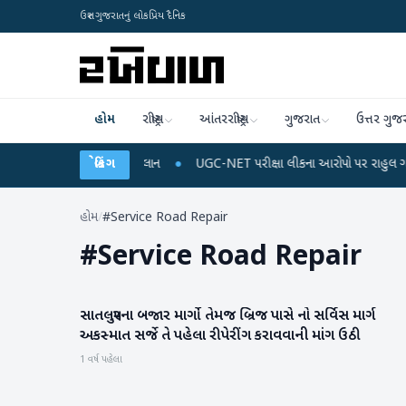
ઉત્તર ગુજરાતનું લોકપ્રિય દૈનિક
હોમ
રાષ્ટ્રીય
આંતરરાષ્ટ્રીય
ગુજરાત
ઉત્તર ગુજ
 રિચાર્જ અને ડેટા પ્લાન
બ્રેકિંગ
●
UGC-NET પરીક્ષા લીકના આરોપો પર રાહુલ ગાંધીએ કેન્દ્ર પર
હોમ
/
#Service Road Repair
#
Service Road Repair
સાતલપુરના બજાર માર્ગો તેમજ બ્રિજ પાસે નો સર્વિસ માર્ગ
પાટણ
અકસ્માત સર્જે તે પહેલા રીપેરીંગ કરાવવાની માંગ ઉઠી
1 વર્ષ પહેલા