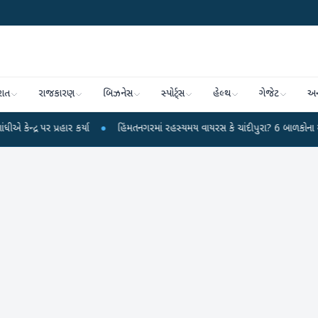
રાત
રાજકારણ
બિઝનેસ
સ્પોર્ટ્સ
હેલ્થ
ગેજેટ
અન
 પ્રહાર કર્યા
●
હિંમતનગરમાં રહસ્યમય વાયરસ કે ચાંદીપુરા? 6 બાળકોના મોતથી ફફડ