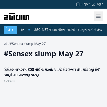
E-Paper
|
Login
જ અને ડેટા પ્લાન
બ્રેકિંગ
●
UGC-NET પરીક્ષા લીકના આરોપો પર રાહુલ ગાંધીએ કેન્દ્ર પર પ્રહાર
હોમ
/
#Sensex slump May 27
#
Sensex slump May 27
સેન્સેક્સ લગભગ 800 પોઈન્ટ ઘટ્યો: આજે શેરબજાર કેમ ઘટી રહ્યું છે?
બિઝનેસ
જાણો આ પાછળનું કારણ
1 વર્ષ પહેલા