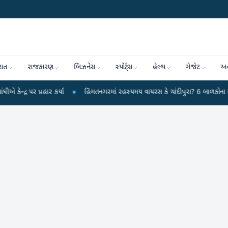
રાત
રાજકારણ
બિઝનેસ
સ્પોર્ટ્સ
હેલ્થ
ગેજેટ
અન
 પ્રહાર કર્યા
●
હિંમતનગરમાં રહસ્યમય વાયરસ કે ચાંદીપુરા? 6 બાળકોના મોતથી ફફડ