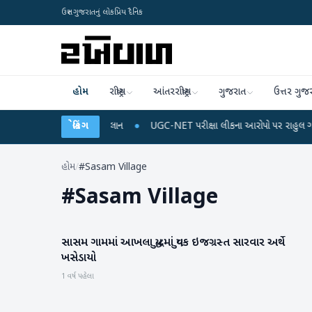
ઉત્તર ગુજરાતનું લોકપ્રિય દૈનિક
હોમ
રાષ્ટ્રીય
આંતરરાષ્ટ્રીય
ગુજરાત
ઉત્તર ગુજ
 રિચાર્જ અને ડેટા પ્લાન
બ્રેકિંગ
●
UGC-NET પરીક્ષા લીકના આરોપો પર રાહુલ ગાંધીએ કેન્દ્ર પર
હોમ
/
#Sasam Village
#
Sasam Village
સાસમ ગામમાં આખલા યુદ્ધમાં યુવક ઇજગ્રસ્ત સારવાર અર્થે
બનાસકાંઠા
ખસેડાયો
1 વર્ષ પહેલા