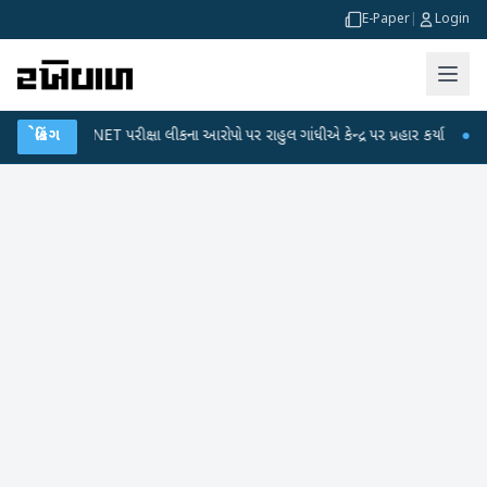
E-Paper
|
Login
●
UGC-NET પરીક્ષા લીકના આરોપો પર રાહુલ ગાંધીએ કેન્દ્ર પર પ્રહાર કર્યા
બ્રેકિંગ
●
હિંમત