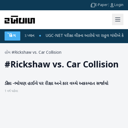
E-Paper
|
Login
ચાર્જ અને ડેટા પ્લાન
બ્રેકિંગ
●
UGC-NET પરીક્ષા લીકના આરોપો પર રાહુલ ગાંધીએ કેન્દ્ર પર પ્
હોમ
/
#Rickshaw vs. Car Collision
#
Rickshaw vs. Car Collision
ડીસા -ભોયણ હાઈવે પર રીક્ષા અને કાર વચ્ચે અકસ્માત સર્જાયો
બનાસકાંઠા
1 વર્ષ પહેલા