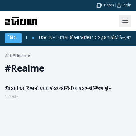
E-Paper
|
Login
અને ડેટા પ્લાન
બ્રેકિંગ
●
UGC-NET પરીક્ષા લીકના આરોપો પર રાહુલ ગાંધીએ કેન્દ્ર પર પ્રહાર ક
હોમ
/
#Realme
#
Realme
રીયલમી એ વિશ્વનો પ્રથમ કોલ્ડ-સેન્સિટિવ કલર-ચેન્જિંગ ફોન
ગેજેટ
1 વર્ષ પહેલા