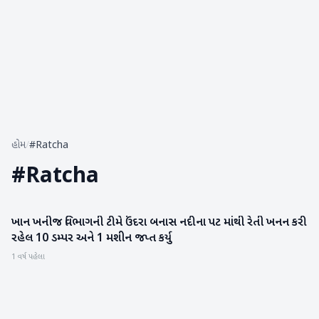
હોમ
/
#Ratcha
#
Ratcha
ખાન ખનીજ વિભાગની ટીમે ઉંદરા બનાસ નદીના પટ માંથી રેતી ખનન કરી
બનાસકાંઠા
રહેલ 10 ડમ્પર અને 1 મશીન જપ્ત કર્યુ
1 વર્ષ પહેલા