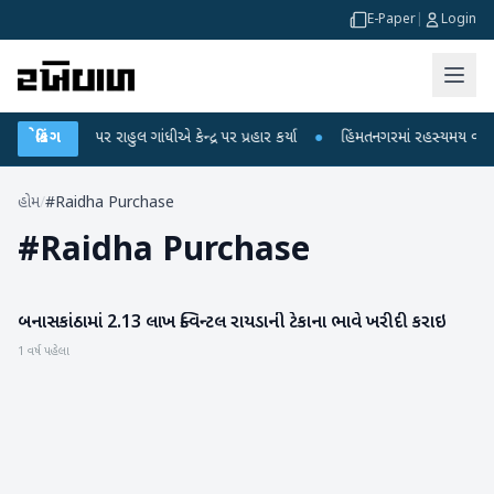
E-Paper
|
Login
ા આરોપો પર રાહુલ ગાંધીએ કેન્દ્ર પર પ્રહાર કર્યા
બ્રેકિંગ
●
હિંમતનગરમાં રહસ્યમય વાયરસ કે
હોમ
/
#Raidha Purchase
#
Raidha Purchase
બનાસકાંઠામાં 2.13 લાખ ક્વિન્ટલ રાયડાની ટેકાના ભાવે ખરીદી કરાઇ
બનાસકાંઠા
1 વર્ષ પહેલા