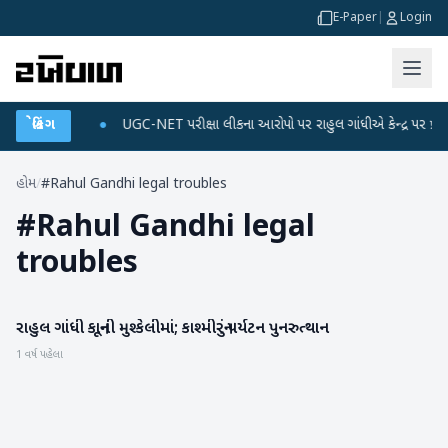
E-Paper
|
Login
ને ડેટા પ્લાન
બ્રેકિંગ
●
UGC-NET પરીક્ષા લીકના આરોપો પર રાહુલ ગાંધીએ કેન્દ્ર પર પ્રહાર કર
હોમ
/
#Rahul Gandhi legal troubles
#
Rahul Gandhi legal
troubles
રાહુલ ગાંધી કાનૂની મુશ્કેલીમાં; કાશ્મીરનું પર્યટન પુનરુત્થાન
રાષ્ટ્રીય
1 વર્ષ પહેલા