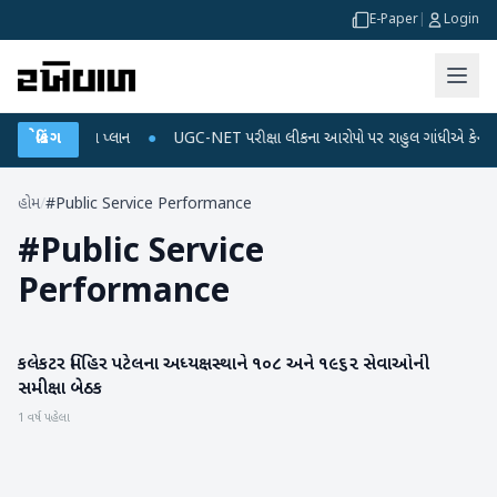
E-Paper
|
Login
ર્જ અને ડેટા પ્લાન
બ્રેકિંગ
●
UGC-NET પરીક્ષા લીકના આરોપો પર રાહુલ ગાંધીએ કેન્દ્ર પર પ્ર
હોમ
/
#Public Service Performance
#
Public Service
Performance
કલેકટર મિહિર પટેલના અધ્યક્ષસ્થાને ૧૦૮ અને ૧૯૬૨ સેવાઓની
બનાસકાંઠા
સમીક્ષા બેઠક
1 વર્ષ પહેલા