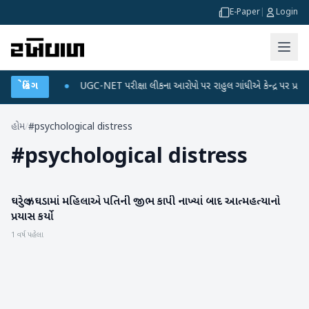
E-Paper
|
Login
 ડેટા પ્લાન
બ્રેકિંગ
●
UGC-NET પરીક્ષા લીકના આરોપો પર રાહુલ ગાંધીએ કેન્દ્ર પર પ્રહાર કર્
હોમ
/
#psychological distress
#
psychological distress
ઘરેલુ ઝઘડામાં મહિલાએ પતિની જીભ કાપી નાખ્યાં બાદ આત્મહત્યાનો
રાષ્ટ્રીય
પ્રયાસ કર્યો
1 વર્ષ પહેલા