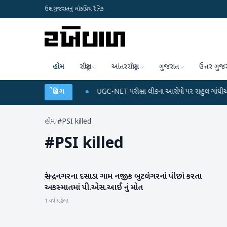
ઉત્તર ગુજરાતનું લોકપ્રિય દૈનિક
હોમ
રાષ્ટ્રીય
આંતરરાષ્ટ્રીય
ગુજરાત
ઉત્તર ગુજ
ર્જ અને ડેટા પ્લાન
બ્રેકિંગ
●
UGC-NET પરીક્ષા લીકના આરોપો પર રાહુલ ગાંધીએ કેન્દ્ર પર પ્રહ
હોમ
/
#PSI killed
#
PSI killed
સુરેન્દ્રનગરના દસાડા ગામ નજીક બુટલેગરનો પીછો કરતા
ગુજરાત
અકસ્માતમાં પી.એસ.આઈ નું મોત
1 વર્ષ પહેલા