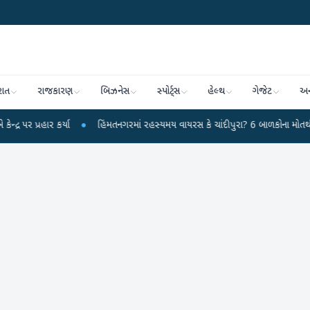
રાત
રાજકારણ
બિઝનેસ
સ્પોર્ટ્સ
હેલ્થ
ગેજેટ
અન
ાર કર્યા
●
હિંમતનગરમાં રહસ્યમય વાયરસ કે ચાંદીપુરા? 6 બાળકોના મોતથી ફફડાટ