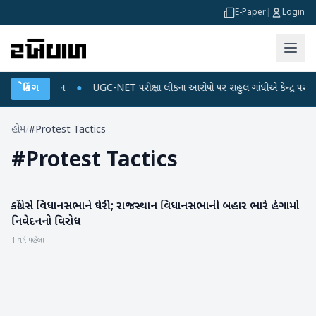
E-Paper
|
Login
અને ડેટા પ્લાન
બ્રેકિંગ
●
UGC-NET પરીક્ષા લીકના આરોપો પર રાહુલ ગાંધીએ કેન્દ્ર પર પ્રહાર 
હોમ
/
#Protest Tactics
#
Protest Tactics
કોંગ્રેસે વિધાનસભાને ઘેરી; રાજસ્થાન વિધાનસભાની બહાર ભારે હંગામો
રાષ્ટ્રીય
નિવેદનનો વિરોધ
1 વર્ષ પહેલા