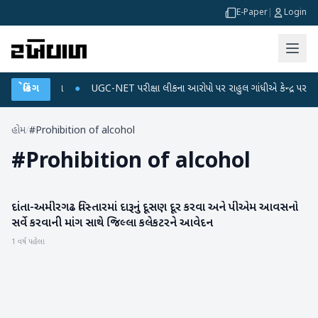
E-Paper
|
Login
અને ડેટા પ્લાન
બ્રેકિંગ
●
UGC-NET પરીક્ષા લીકના આરોપો પર રાહુલ ગાંધીએ કેન્દ્ર પર પ્રહાર ક
હોમ
/
#Prohibition of alcohol
#
Prohibition of alcohol
દાંતા-અમીરગઢ વિસ્તારમાં દારૂનું દૂસણ દૂર કરવા અને પીએમ આવસનો
બનાસકાંઠા
સર્વે કરવાની માંગ સાથે જિલ્લા કલેકટરને આવેદન
1 વર્ષ પહેલા