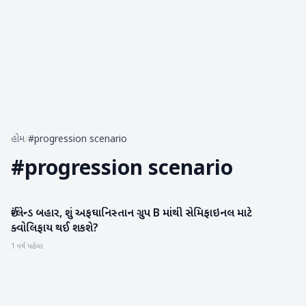
હોમ
/
#progression scenario
#
progression scenario
ઈંગ્લેન્ડ બહાર, શું અફઘાનિસ્તાન ગ્રુપ B માંથી સેમિફાઇનલ માટે
રમતગમત
ક્વોલિફાય થઈ શકશે?
1 વર્ષ પહેલા