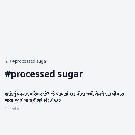
હોમ
/
#processed sugar
#
processed sugar
શું ખાંડનું વ્યસન ખરેખર છે? જે બાળકો દારૂ પીતા નથી તેમને દારૂ પીનારા
આરોગ્ય
જેવા જ રોગો થઈ શકે છે: ડોકટર
1 વર્ષ પહેલા