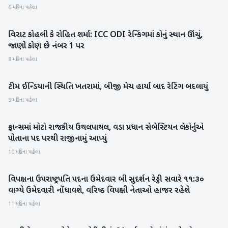
6 મહિના પહેલા
વિરાટ કોહલી કે રોહિત શર્મા: ICC ODI રેન્કિંગમાં કોનું સ્થાન ઊંચું,
રમતગમત
જાણો કોણ છે નંબર 1 પર
8 મહિના પહેલા
ટીમ ઈન્ડિયાની સ્થિતિ ખતરામાં, બીજી મેચ હાર્યા બાદ રેટિંગ બદલાયું
રમતગમત
9 મહિના પહેલા
ફ્રાન્સમાં મોટો રાજકીય ઉથલપાથલ, વડા પ્રધાન સેબેસ્ટિયન લેકોર્નુએ
આંતરરાષ્ટ્રીય
પોતાના પદ પરથી રાજીનામું આપ્યું
10 મહિના પહેલા
વિપક્ષના ઉપરાષ્ટ્રપતિ પદના ઉમેદવાર બી સુદર્શન રેડ્ડી સવારે ૧૧:૩૦
રાજકારણ
વાગ્યે ઉમેદવારી નોંધાવશે, વરિષ્ઠ વિપક્ષી નેતાઓ હાજર રહેશે
11 મહિના પહેલા