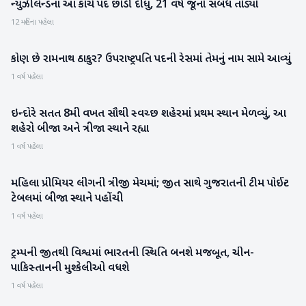
ન્યુઝીલેન્ડના આ કોચે પદ છોડી દીધું, 21 વર્ષ જૂનો સંબંધ તોડ્યો
રમતગમત
12 મહિના પહેલા
કોણ છે રામનાથ ઠાકુર? ઉપરાષ્ટ્રપતિ પદની રેસમાં તેમનું નામ સામે આવ્યું
રાષ્ટ્રીય
1 વર્ષ પહેલા
ઇન્દોરે સતત 8મી વખત સૌથી સ્વચ્છ શહેરમાં પ્રથમ સ્થાન મેળવ્યું, આ
રાષ્ટ્રીય
શહેરો બીજા અને ત્રીજા સ્થાને રહ્યા
1 વર્ષ પહેલા
મહિલા પ્રીમિયર લીગની ત્રીજી મેચમાં; જીત સાથે ગુજરાતની ટીમ પોઈન્ટ
રમતગમત
ટેબલમાં બીજા સ્થાને પહોંચી
1 વર્ષ પહેલા
ટ્રમ્પની જીતથી વિશ્વમાં ભારતની સ્થિતિ બનશે મજબૂત, ચીન-
આંતરરાષ્ટ્રીય
પાકિસ્તાનની મુશ્કેલીઓ વધશે
1 વર્ષ પહેલા