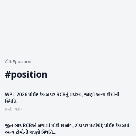
હોમ
/
#position
#
position
WPL 2026 પોઈન્ટ ટેબલ પર RCBનું વર્ચસ્વ, જાણો અન્ય ટીમોની
રમતગમત
સ્થિતિ
6 મહિના પહેલા
જીત બાદ RCBએ લગાવી મોટી છલાંગ, ટોચ પર પહોંચી; પોઈન્ટ ટેબલમાં
રમતગમત
અન્ય ટીમોની જાણો સ્થિતિ...