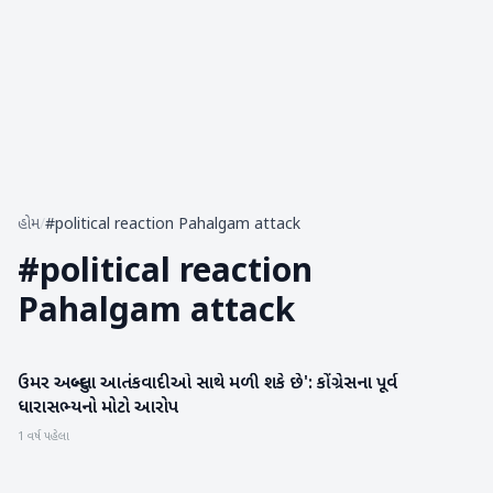
હોમ
/
#political reaction Pahalgam attack
#
political reaction
Pahalgam attack
ઉમર અબ્દુલ્લા આતંકવાદીઓ સાથે મળી શકે છે': કોંગ્રેસના પૂર્વ
રાષ્ટ્રીય
ધારાસભ્યનો મોટો આરોપ
1 વર્ષ પહેલા