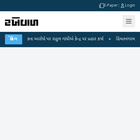
E-Paper
|
Login
ીક્ષા લીકના આરોપો પર રાહુલ ગાંધીએ કેન્દ્ર પર પ્રહાર કર્યા
બ્રેકિંગ
●
હિંમતનગરમાં રહસ્યમ