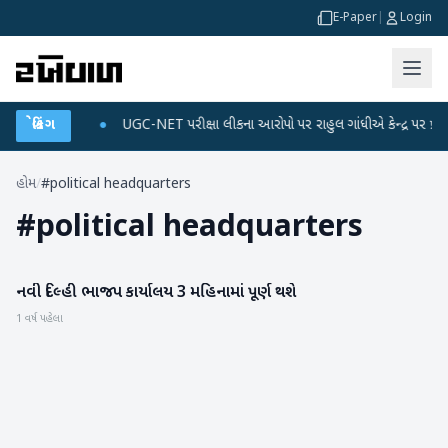
E-Paper
|
Login
અને ડેટા પ્લાન
બ્રેકિંગ
●
UGC-NET પરીક્ષા લીકના આરોપો પર રાહુલ ગાંધીએ કેન્દ્ર પર પ્રહાર ક
હોમ
/
#political headquarters
#
political headquarters
નવી દિલ્હી ભાજપ કાર્યાલય 3 મહિનામાં પૂર્ણ થશે
રાષ્ટ્રીય
1 વર્ષ પહેલા