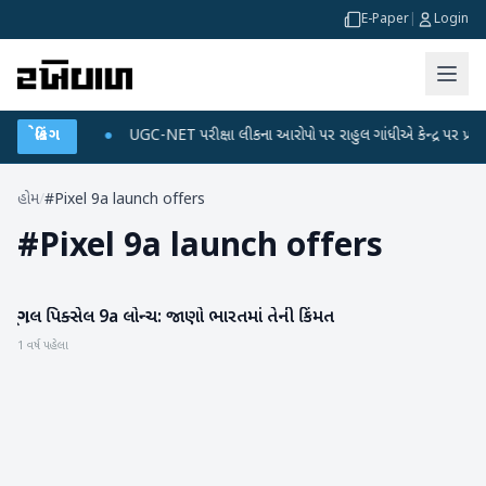
E-Paper
|
Login
ે ડેટા પ્લાન
બ્રેકિંગ
●
UGC-NET પરીક્ષા લીકના આરોપો પર રાહુલ ગાંધીએ કેન્દ્ર પર પ્રહાર કર્
હોમ
/
#Pixel 9a launch offers
#
Pixel 9a launch offers
ગૂગલ પિક્સેલ 9a લોન્ચ: જાણો ભારતમાં તેની કિંમત
ગેજેટ
1 વર્ષ પહેલા