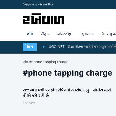
ઉત્તર ગુજરાતનું લોકપ્રિય દૈનિક
હોમ
રાષ્ટ્રીય
આંતરરાષ્ટ્રીય
ગુજરાત
ઉત્તર ગુજ
્જ અને ડેટા પ્લાન
બ્રેકિંગ
●
UGC-NET પરીક્ષા લીકના આરોપો પર રાહુલ ગાંધીએ કેન્દ્ર પર પ્રહ
હોમ
/
#phone tapping charge
#
phone tapping charge
રાજસ્થાનના મંત્રી પર ફોન ટેપિંગનો આરોપ, કહ્યું - પોલીસ મારો
રાષ્ટ્રીય
પીછો કરી રહી છે
1 વર્ષ પહેલા