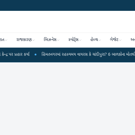
રાત
રાજકારણ
બિઝનેસ
સ્પોર્ટ્સ
હેલ્થ
ગેજેટ
અન
ાર કર્યા
●
હિંમતનગરમાં રહસ્યમય વાયરસ કે ચાંદીપુરા? 6 બાળકોના મોતથી ફફડાટ