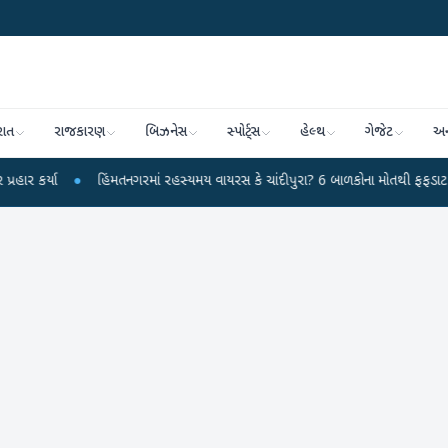
રાત
રાજકારણ
બિઝનેસ
સ્પોર્ટ્સ
હેલ્થ
ગેજેટ
અન
●
હિંમતનગરમાં રહસ્યમય વાયરસ કે ચાંદીપુરા? 6 બાળકોના મોતથી ફફડાટ
●
હવા