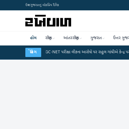
ઉત્તર ગુજરાતનું લોકપ્રિય દૈનિક
હોમ
રાષ્ટ્રીય
આંતરરાષ્ટ્રીય
ગુજરાત
ઉત્તર ગુજ
ેટા પ્લાન
●
UGC-NET પરીક્ષા લીકના આરોપો પર રાહુલ ગાંધીએ કેન્દ્ર પર પ્રહાર કર્યા
બ્રેકિંગ