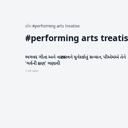
હોમ
/
#performing arts treatise
#
performing arts treati
ભગવદ ગીતા અને નાટ્યશાસ્ત્રને યુનેસ્કોનું સન્માન, પીએમએ તેને
રાષ્ટ્રીય
'ગર્વની ક્ષણ' ગણાવી
1 વર્ષ પહેલા