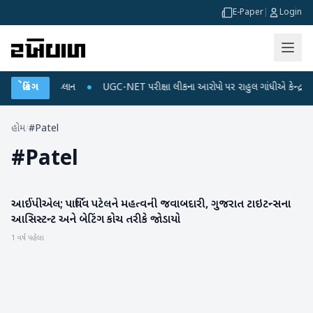
E-Paper
|
Login
્જ અને ડેટા પ્લાન
બ્રેકિંગ
●
UGC-NET પરીક્ષા લીકના આરોપો પર રાહુલ ગાંધીએ કેન્દ્ર પર પ્રહ
હોમ
/
#Patel
#
Patel
આઈપીએલ; પાર્થિવ પટેલને મહત્વની જવાબદારી, ગુજરાત ટાઇટન્સના
રમતગમત
આસિસ્ટન્ટ અને બેટિંગ કોચ તરીકે જોડાયો
1 વર્ષ પહેલા