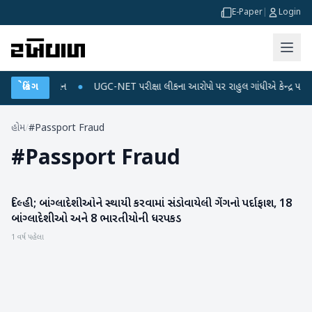
E-Paper
|
Login
 અને ડેટા પ્લાન
બ્રેકિંગ
●
UGC-NET પરીક્ષા લીકના આરોપો પર રાહુલ ગાંધીએ કેન્દ્ર પર પ્રહાર 
હોમ
/
#Passport Fraud
#
Passport Fraud
દિલ્હી; બાંગ્લાદેશીઓને સ્થાયી કરવામાં સંડોવાયેલી ગેંગનો પર્દાફાશ, 18
રાષ્ટ્રીય
બાંગ્લાદેશીઓ અને 8 ભારતીયોની ધરપકડ
1 વર્ષ પહેલા