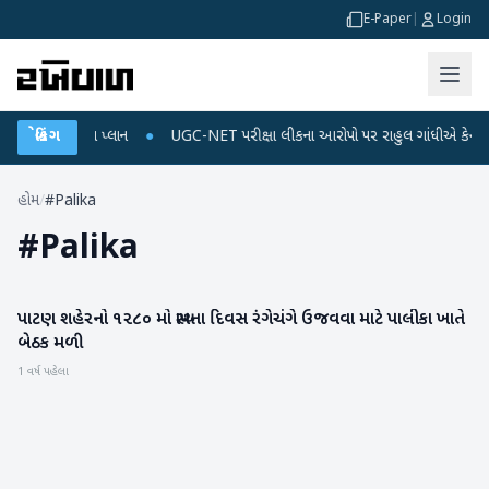
E-Paper
|
Login
ાર્જ અને ડેટા પ્લાન
બ્રેકિંગ
●
UGC-NET પરીક્ષા લીકના આરોપો પર રાહુલ ગાંધીએ કેન્દ્ર પર પ્ર
હોમ
/
#Palika
#
Palika
પાટણ શહેરનો ૧૨૮૦ મો સ્થાપના દિવસ રંગેચંગે ઉજવવા માટે પાલીકા ખાતે
પાટણ
બેઠક મળી
1 વર્ષ પહેલા