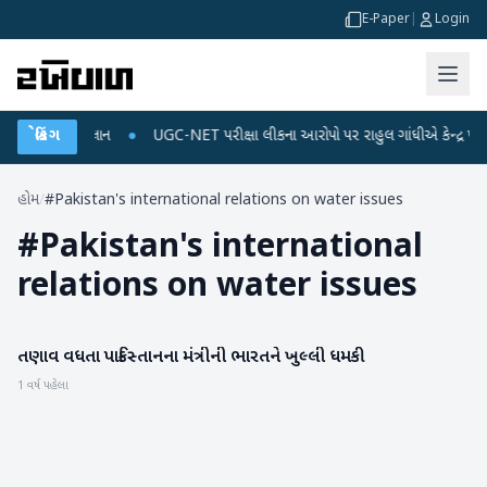
E-Paper
|
Login
જ અને ડેટા પ્લાન
બ્રેકિંગ
●
UGC-NET પરીક્ષા લીકના આરોપો પર રાહુલ ગાંધીએ કેન્દ્ર પર પ્રહાર
હોમ
/
#Pakistan's international relations on water issues
#
Pakistan's international
relations on water issues
તણાવ વધતા પાકિસ્તાનના મંત્રીની ભારતને ખુલ્લી ધમકી
રાષ્ટ્રીય
1 વર્ષ પહેલા