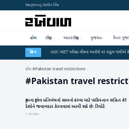
ઉત્તર ગુજરાતનું લોકપ્રિય દૈનિક
હોમ
રાષ્ટ્રીય
આંતરરાષ્ટ્રીય
ગુજરાત
ઉત્તર ગુજ
 અને ડેટા પ્લાન
●
બ્રેકિંગ
UGC-NET પરીક્ષા લીકના આરોપો પર રાહુલ ગાંધીએ કેન્દ્ર પર પ્રહાર 
હોમ
/
#Pakistan travel restrictions
#
Pakistan travel restric
ટ્રમ્પના ટ્રાવેલ પ્રતિબંધનો સામનો કરવા માટે પાકિસ્તાન સહિત 41
આંતરરાષ્ટ્રીય
દેશોને જવાબદાર ઠેરવવામાં આવી શકે છે: રિપોર્ટ
1 વર્ષ પહેલા