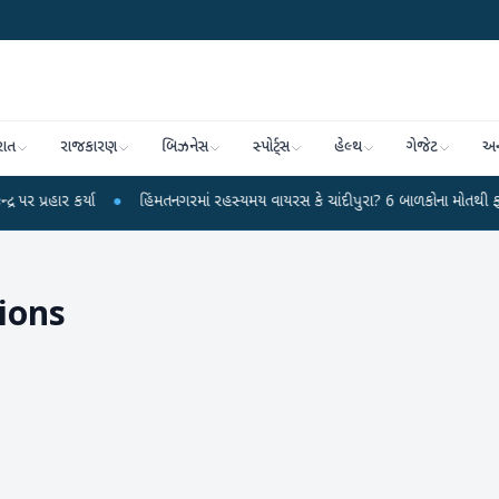
રાત
રાજકારણ
બિઝનેસ
સ્પોર્ટ્સ
હેલ્થ
ગેજેટ
અન
કર્યા
●
હિંમતનગરમાં રહસ્યમય વાયરસ કે ચાંદીપુરા? 6 બાળકોના મોતથી ફફડાટ
●
tions