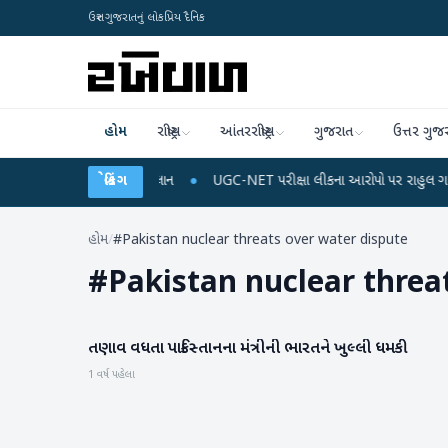
ઉત્તર ગુજરાતનું લોકપ્રિય દૈનિક
હોમ
રાષ્ટ્રીય
આંતરરાષ્ટ્રીય
ગુજરાત
ઉત્તર ગુજ
રિચાર્જ અને ડેટા પ્લાન
બ્રેકિંગ
●
UGC-NET પરીક્ષા લીકના આરોપો પર રાહુલ ગાંધીએ કેન્દ્ર પર 
હોમ
/
#Pakistan nuclear threats over water dispute
#
Pakistan nuclear threa
તણાવ વધતા પાકિસ્તાનના મંત્રીની ભારતને ખુલ્લી ધમકી
રાષ્ટ્રીય
1 વર્ષ પહેલા