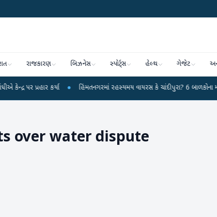
રાત
રાજકારણ
બિઝનેસ
સ્પોર્ટ્સ
હેલ્થ
ગેજેટ
અન
પ્રહાર કર્યા
●
હિંમતનગરમાં રહસ્યમય વાયરસ કે ચાંદીપુરા? 6 બાળકોના મોતથી ફફડા
ts over water dispute