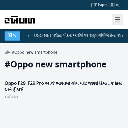
E-Paper
|
Login
ે ડેટા પ્લાન
બ્રેકિંગ
●
UGC-NET પરીક્ષા લીકના આરોપો પર રાહુલ ગાંધીએ કેન્દ્ર પર પ્રહાર કર્
હોમ
/
#Oppo new smartphone
#
Oppo new smartphone
Oppo F29, F29 Pro આજે ભારતમાં લોન્ચ થશે: જાણો કિંમત, સ્પેક્સ
ગેજેટ
અને ફીચર્સ
1 વર્ષ પહેલા