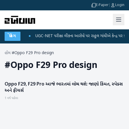
E-Paper
|
Login
ને ડેટા પ્લાન
બ્રેકિંગ
●
UGC-NET પરીક્ષા લીકના આરોપો પર રાહુલ ગાંધીએ કેન્દ્ર પર પ્રહાર કર
હોમ
/
#Oppo F29 Pro design
#
Oppo F29 Pro design
Oppo F29, F29 Pro આજે ભારતમાં લોન્ચ થશે: જાણો કિંમત, સ્પેક્સ
ગેજેટ
અને ફીચર્સ
1 વર્ષ પહેલા