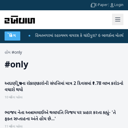
E-Paper
|
Login
 પ્રહાર કર્યા
બ્રેકિંગ
●
હિંમતનગરમાં રહસ્યમય વાયરસ કે ચાંદીપુરા? 6 બાળકોના મોતથી ફફડ
હોમ
/
#only
#
only
અદાણી ગ્રુપના રોકાણકારોની સંપત્તિમાં માત્ર 2 દિવસમાં ₹1.78 લાખ કરોડનો
બિઝનેસ
વધારો થયો
10 મહિના પહેલા
ભાજપ નેતા અન્નામલાઈએ થલાપતિ વિજય પર પ્રહાર કરતા કહ્યું- 'તે
રાષ્ટ્રીય
ફક્ત સપ્તાહના અંતે હોય છે...'
11 મહિના પહેલા