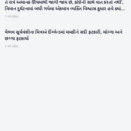
તે રાત્રે અચાનક ઊંઘમાંથી જાગી જાય છે, કોઈની સાથે વાત કરતો નથી',
રાષ્ટ્રીય
વિમાન દુર્ઘટનામાં બચી ગયેલા એકમાત્ર વ્યક્તિ વિશ્વાસ કુમાર હવે ક્યાં
છે?
1 વર્ષ પહેલા
વૈભવ સૂર્યવંશીના મિત્રએ ઈંગ્લેન્ડમાં ચમકીને સદી ફટકારી, ચોગ્ગા અને
રમતગમત
છગ્ગા ફટકાર્યા
1 વર્ષ પહેલા