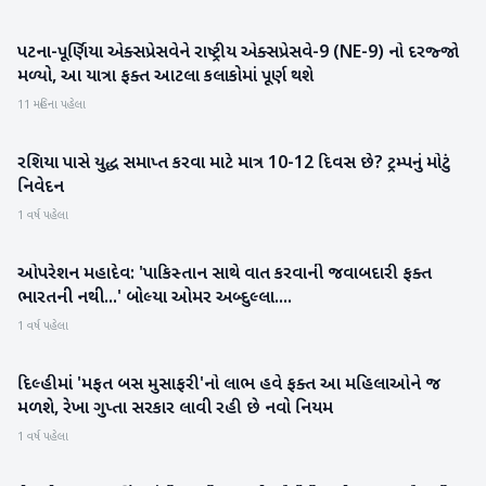
પટના-પૂર્ણિયા એક્સપ્રેસવેને રાષ્ટ્રીય એક્સપ્રેસવે-9 (NE-9) નો દરજ્જો
રાષ્ટ્રીય
મળ્યો, આ યાત્રા ફક્ત આટલા કલાકોમાં પૂર્ણ થશે
11 મહિના પહેલા
રશિયા પાસે યુદ્ધ સમાપ્ત કરવા માટે માત્ર 10-12 દિવસ છે? ટ્રમ્પનું મોટું
આંતરરાષ્ટ્રીય
નિવેદન
1 વર્ષ પહેલા
ઓપરેશન મહાદેવ: 'પાકિસ્તાન સાથે વાત કરવાની જવાબદારી ફક્ત
રાષ્ટ્રીય
ભારતની નથી...' બોલ્યા ઓમર અબ્દુલ્લા....
1 વર્ષ પહેલા
દિલ્હીમાં 'મફત બસ મુસાફરી'નો લાભ હવે ફક્ત આ મહિલાઓને જ
રાષ્ટ્રીય
મળશે, રેખા ગુપ્તા સરકાર લાવી રહી છે નવો નિયમ
1 વર્ષ પહેલા