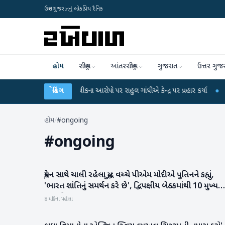
ઉત્તર ગુજરાતનું લોકપ્રિય દૈનિક
હોમ
રાષ્ટ્રીય
આંતરરાષ્ટ્રીય
ગુજરાત
ઉત્તર ગુજ
UGC-NET પરીક્ષા લીકના આરોપો પર રાહુલ ગાંધીએ કેન્દ્ર પર પ્રહાર કર્યા
બ્રેકિંગ
●
હિંમતનગરમ
હોમ
/
#ongoing
#
ongoing
યુક્રેન સાથે ચાલી રહેલા યુદ્ધ વચ્ચે પીએમ મોદીએ પુતિનને કહ્યું,
રાષ્ટ્રીય
'ભારત શાંતિનું સમર્થન કરે છે', દ્વિપક્ષીય બેઠકમાંથી 10 મુખ્ય
મુદ્દાઓ
8 મહિના પહેલા