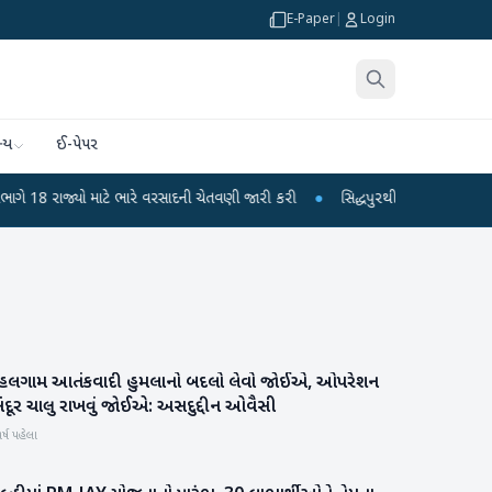
E-Paper
|
Login
્ય
ઈ-પેપર
જ્યો માટે ભારે વરસાદની ચેતવણી જારી કરી
●
સિદ્ધપુરથી બોમ્બ બનાવવાની સામગ્રી સ
હલગામ આતંકવાદી હુમલાનો બદલો લેવો જોઈએ, ઓપરેશન
રાષ્ટ્રીય
ંદૂર ચાલુ રાખવું જોઈએ: અસદુદ્દીન ઓવૈસી
ર્ષ પહેલા