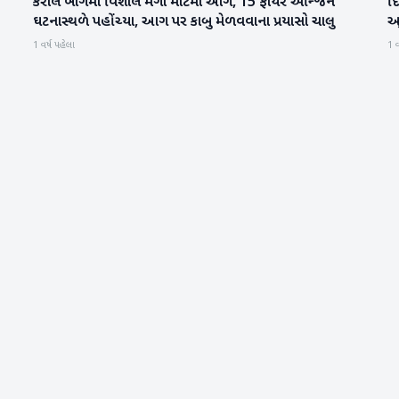
કરોલ બાગમાં વિશાલ મેગા માર્ટમાં આગ, 15 ફાયર એન્જિન
દિ
રાષ્ટ્રીય
ઘટનાસ્થળે પહોંચ્યા, આગ પર કાબુ મેળવવાના પ્રયાસો ચાલુ
આય
1 વર્ષ પહેલા
1 વ