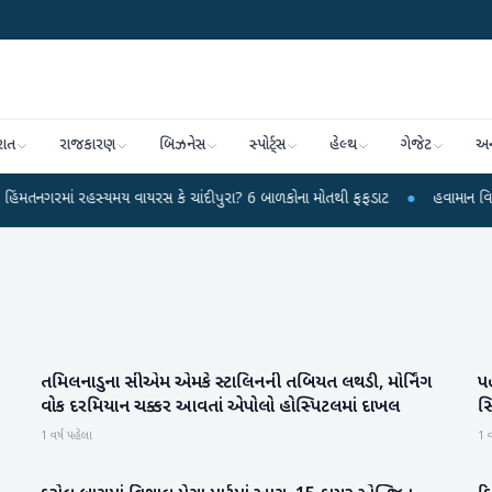
રાત
રાજકારણ
બિઝનેસ
સ્પોર્ટ્સ
હેલ્થ
ગેજેટ
અન
ાં રહસ્યમય વાયરસ કે ચાંદીપુરા? 6 બાળકોના મોતથી ફફડાટ
●
હવામાન વિભાગે 18 રા
તમિલનાડુના સીએમ એમકે સ્ટાલિનની તબિયત લથડી, મોર્નિંગ
પ
રાષ્ટ્રીય
વોક દરમિયાન ચક્કર આવતાં એપોલો હોસ્પિટલમાં દાખલ
સિ
1 વર્ષ પહેલા
1 વ