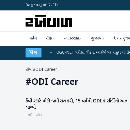
ઉત્તર ગુજરાતનું લોકપ્રિય દૈનિક
હોમ
રાષ્ટ્રીય
આંતરરાષ્ટ્રીય
ગુજરાત
ઉત્તર ગુજ
ચાર્જ અને ડેટા પ્લાન
બ્રેકિંગ
●
UGC-NET પરીક્ષા લીકના આરોપો પર રાહુલ ગાંધીએ કેન્દ્ર પર પ
હોમ
/
#ODI Career
#
ODI Career
કિવી સ્ટારે મોટી જાહેરાત કરી, 15 વર્ષની ODI કારકિર્દીનો અંત
રમતગમત
લાવ્યો
5 મહિના પહેલા