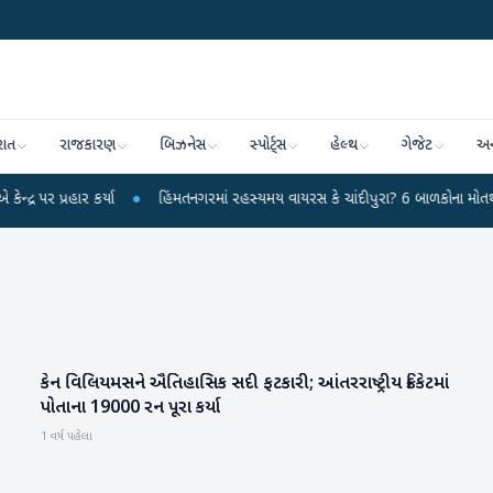
રાત
રાજકારણ
બિઝનેસ
સ્પોર્ટ્સ
હેલ્થ
ગેજેટ
અન
્રહાર કર્યા
●
હિંમતનગરમાં રહસ્યમય વાયરસ કે ચાંદીપુરા? 6 બાળકોના મોતથી ફફડાટ
કેન વિલિયમસને ઐતિહાસિક સદી ફટકારી; આંતરરાષ્ટ્રીય ક્રિકેટમાં
રમતગમત
પોતાના 19000 રન પૂરા કર્યા
1 વર્ષ પહેલા