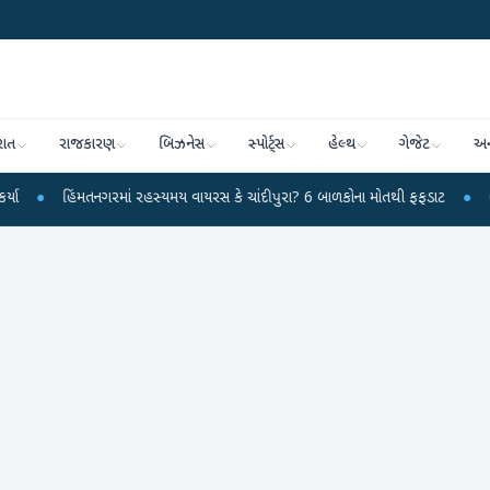
રાત
રાજકારણ
બિઝનેસ
સ્પોર્ટ્સ
હેલ્થ
ગેજેટ
અન
મતનગરમાં રહસ્યમય વાયરસ કે ચાંદીપુરા? 6 બાળકોના મોતથી ફફડાટ
●
હવામાન વિભાગે