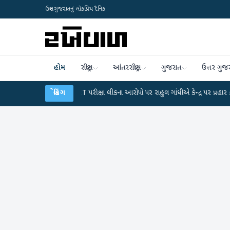
ઉત્તર ગુજરાતનું લોકપ્રિય દૈનિક
હોમ
રાષ્ટ્રીય
આંતરરાષ્ટ્રીય
ગુજરાત
ઉત્તર ગુજ
●
UGC-NET પરીક્ષા લીકના આરોપો પર રાહુલ ગાંધીએ કેન્દ્ર પર પ્રહાર કર્યા
બ્રેકિંગ
●
હિં