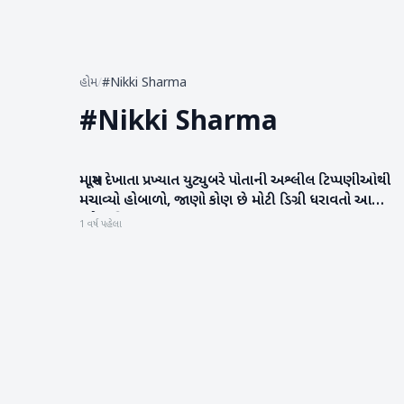
હોમ
/
#Nikki Sharma
#
Nikki Sharma
માસૂમ દેખાતા પ્રખ્યાત યુટ્યુબરે પોતાની અશ્લીલ ટિપ્પણીઓથી
રાષ્ટ્રીય
મચાવ્યો હોબાળો, જાણો કોણ છે મોટી ડિગ્રી ધરાવતો આ
કરોડપતિ
1 વર્ષ પહેલા